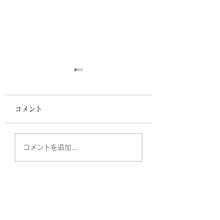
コメント
#46 じゃがいもを美味
#45 たったこれ
コメントを追加…
しく茹でるコツ
味が変わる！