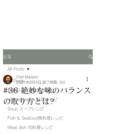
Chef Masami Recipe
料理系YouTuberレシピブログ
記事
All Posts
Chef Masami
All Posts
2021年8月3日
読了時間: 0分
#36 絶妙な味のバランス
料理のコツ＆料理の法則
の取り方とは?
Hors d'oeuvre 前菜レシピ
Soup スープレシピ
Fish & Seafood魚料理レシピ
Meat dish 肉料理レシピ