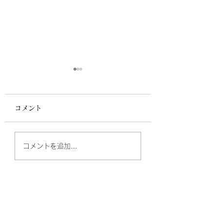
コメント
#46 じゃがいもを美味
#45 たったこれ
コメントを追加…
しく茹でるコツ
味が変わる！