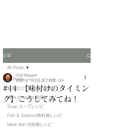
Chef Masami Recipe
料理系YouTuberレシピブログ
記事
All Posts
Chef Masami
All Posts
2021年7月2日
読了時間: 0分
#11 【味付けのタイミン
料理のコツ＆料理の法則
グ】こうしてみてね！
Hors d'oeuvre 前菜レシピ
Soup スープレシピ
Fish & Seafood魚料理レシピ
Meat dish 肉料理レシピ