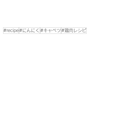
#recipe
#にんにく
#キャベツ
#鶏肉レシピ
#人参
#ポトフ
#じゃがいも
#ねぎ
Meat dish 肉料理レシピ
すべて表示
最新記事