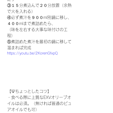
③１５分煮込んで２０分放置（余熱
で火を入れる） 
④必ず煮汁を９００ml別鍋に移し、
４００mlまで煮詰めたら、
（味を左右する大事な味付けの工
程） 
⑤煮詰めた煮汁を最初の鍋に移して
温まれば完成  
https://youtu.be/2KorenGfxpQ
【💡ちょっとしたコツ】
・食べる際に上質なEXVオリーブオ
イルは必須。（無ければ普通のピュ
アオイルでも可）