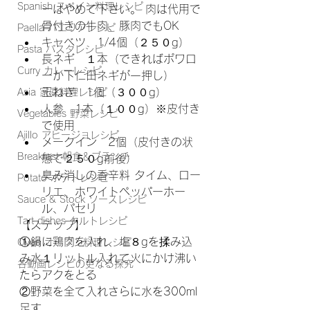
Spanish スペイン料理レシピ
ーはやめて下さい。 肉は代用で
骨付きの牛肉、豚肉でもOK 
Paella パエリアレシピ
キャベツ　1/4個（２５０g） 
Pasta パスタレシピ
長ネギ　１本（できればポワロ
Curry カレーレシピ
ーか下仁田ネギが一押し） 
玉ねぎ　1個（３００g） 
Asia 家庭料理レシピ
人参　1本（１００g）※皮付き
Vegetables 野菜レシピ
で使用 
Ajillo アヒージョレシピ
メークイン　2個（皮付きの状
Breakfast 朝食＆ブランチ
態で２５０g前後） 
臭み消しの香辛料 タイム、ロー
Potato ポテトレシピ
リエ、ホワイトペッパーホー
Sauce & Stock ソースレシピ
ル、パセリ  
Tart dishes タルトレシピ
【ステップ】
①鍋に鶏肉を入れ、塩８gを揉み込
Oven オーブン料理レシピ
み水１リットル入れて火にかけ沸い
各動画レシピの更なる探究
たらアクをとる 
②野菜を全て入れさらに水を300ml
足す 