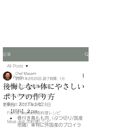
Chef Masami Recipe
料理系YouTuberレシピブログ
記事
All Posts
Chef Masami
All Posts
2021年2月20日
読了時間: 1分
後悔しない体にやさしい
料理のコツ＆料理の法則
ポトフの作り方
Hors d'oeuvre 前菜レシピ
Soup スープレシピ
更新日：
2021年2月23日
【材料】２per
Fish & Seafood魚料理レシピ
骨付き鳥もも肉（ぶつ切り/国産
Meat dish 肉料理レシピ
地鶏）※特に外国産のブロイラ