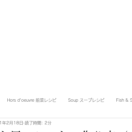
ホーム
レシピ
管理人
Hors d'oeuvre 前菜レシピ
Soup スープレシピ
Fish 
21年2月18日
読了時間: 2分
nish スペイン料理レシピ
Paella パエリアレシピ
Pasta パ