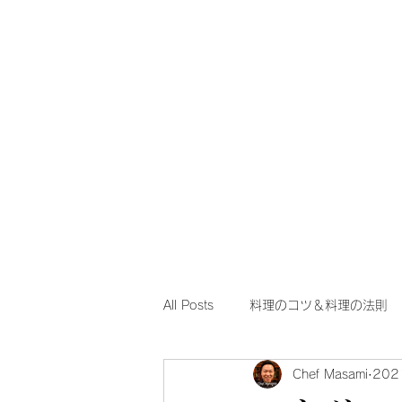
Chef Masami Recipe
料理系YouTuberレシピブログ
All Posts
料理のコツ＆料理の法則
Chef Masami
20
Meat dish 肉料理レシピ
Spa