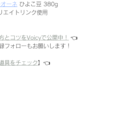
レオーネ
 ひよこ豆 380g 
ィリエイトリンク使用
とコツをVoicyで公開中！
 👈
録フォローもお願いします！
道具をチェック
】👈