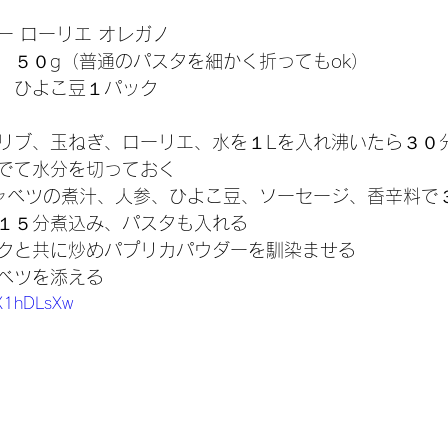
 
 ローリエ オレガノ 
　５０g（普通のパスタを細かく折ってもok） 
　ひよこ豆１パック
リブ、玉ねぎ、ローリエ、水を１Lを入れ沸いたら３０
でて水分を切っておく
ャベツの煮汁、人参、ひよこ豆、ソーセージ、香辛料で
１５分煮込み、パスタも入れる
クと共に炒めパプリカパウダーを馴染ませる
ベツを添える
TX1hDLsXw