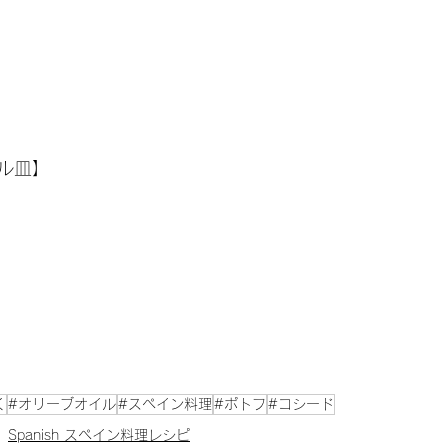
ル皿】
く
#オリーブオイル
#スペイン料理
#ポトフ
#コシード
Spanish スペイン料理レシピ