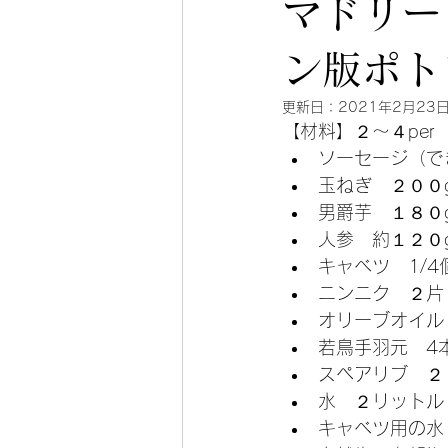
マドリー
Curry カレーレシピ
Asia 
ン版ポト
更新日：
2021年2月23
【材料】２〜４per
Breakfast 朝食＆ブランチ
Po
ソーセージ（で
玉ねぎ　２００
男爵芋　１８０
Oven オーブン料理レシピ
各
人参　約１２０g
キャベツ　1/4
ニンニク　２片
オリーブオイル
若鳥手羽元　4本
スペアリブ　２
水　２リットル
キャベツ用の水