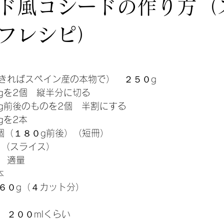
ド風コシードの作り方（
家庭料理レシピ
Vegetables 野菜レシピ
Ajillo アヒージョレシピ
フレシピ）
日
tato ポテトレシピ
Sauce & Stock ソースレシピ
Tart dis
きればスペイン産の本物で）　２５０g 
gを2個　縦半分に切る 
g前後のものを2個　半割にする 
動画レシピの更なる探究
を2本 
個（１８０g前後）（短冊） 
 （スライス）
　適量 
 
６０g（４カット分） 
 
　２００mlくらい 