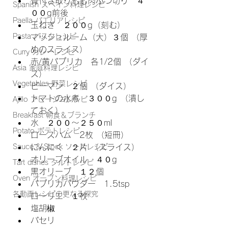
骨付き取りもも肉ぶつ切り　４
Spanish スペイン料理レシピ
００g前後 
Paella パエリアレシピ
玉ねぎ　２００g（刻む） 
Pasta パスタレシピ
マッシュルーム（大）３個 （厚
めのスライス）
Curry カレーレシピ
赤/黄パプリカ　各1/2個 （ダイ
Asia 家庭料理レシピ
ス）
Vegetables 野菜レシピ
ピーマン　２個 （ダイス）
トマトの水煮　３００g （潰し
Ajillo アヒージョレシピ
ておく）
Breakfast 朝食＆ブランチ
水　２００〜２５０ml 
Potato ポテトレシピ
ロースハム　2枚 （短冊）
Sauce & Stock ソースレシピ
にんにく　２片 （スライス）
オリーブオイル　４０g 
Tart dishes タルトレシピ
黒オリーブ　１２個 
Oven オーブン料理レシピ
パプリカパウダー　1.5tsp 
各動画レシピの更なる探究
ローリエ　１枚
塩胡椒 
パセリ