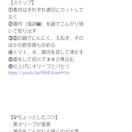
【ステップ】
①素材はそれぞれ適切にカットして
おく
②鶏肉（塩胡椒）を鍋でこんがり焼
いて取り出す
③②の鍋でにんにく、玉ねぎ、その
ほかの野菜類も炒める
④トマト、水、鶏肉を戻して沸かす
⑤蓋をして弱火で３０分煮込む
⑥仕上げにオリーブとパセリ
https://youtu.be/RKrE4oamYXo
【💡ちょっとしたコツ】
・黒オリーブが重要
・鶏肉をこんがりと焼くのが大事