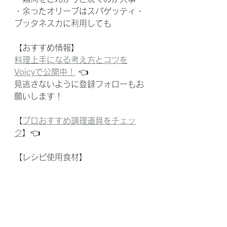
・余ったオリーブはスパゲッティ・
プッタネスカに利用しても
【おすすめ情報】
料理上手になる考え方とコツを
Voicyで公開中！
 👈
見逃さないように登録フォローもお
願いします！
【
プロおすすめ調理道具をチェッ
ク
】👈
【レシピ使用食材】