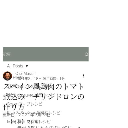
Chef Masami Recipe
料理系YouTuberレシピブログ
記事
All Posts
Chef Masami
All Posts
2021年2月18日
読了時間: 1分
スペイン風鶏肉のトマト
料理のコツ＆料理の法則
煮込み チリンドロンの
Hors d'oeuvre 前菜レシピ
Soup スープレシピ
作り方
Fish & Seafood魚料理レシピ
更新日：
2021年2月23日
【材料】２per
Meat dish 肉料理レシピ